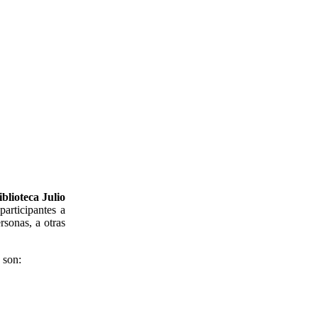
blioteca Julio
articipantes a
rsonas, a otras
 son: