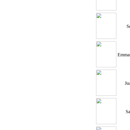
S
Emmanu
Ju
Sa