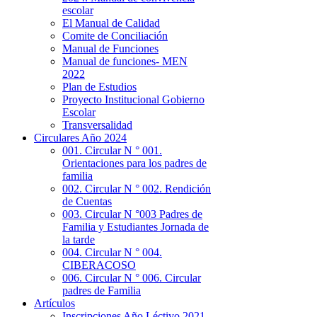
escolar
El Manual de Calidad
Comite de Conciliación
Manual de Funciones
Manual de funciones- MEN
2022
Plan de Estudios
Proyecto Institucional Gobierno
Escolar
Transversalidad
Circulares Año 2024
001. Circular N ° 001.
Orientaciones para los padres de
familia
002. Circular N ° 002. Rendición
de Cuentas
003. Circular N °003 Padres de
Familia y Estudiantes Jornada de
la tarde
004. Circular N ° 004.
CIBERACOSO
006. Circular N ° 006. Circular
padres de Familia
Artículos
Inscripciones Año Léctivo 2021